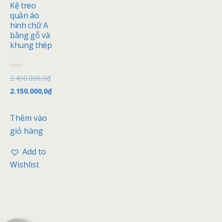
Kệ treo
quần áo
hình chữ A
bằng gỗ và
khung thép
Đ
2.400.000,0
₫
ư
ợ
2.150.000,0
₫
c
x
ế
p
Thêm vào
h
ạ
giỏ hàng
n
g
0
Add to
5
s
Wishlist
a
o