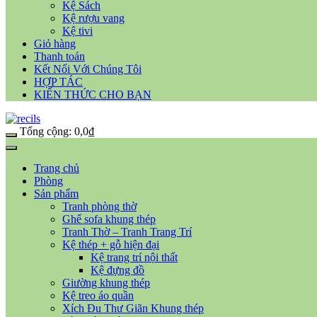
Kệ Sách
Kệ rượu vang
Kệ tivi
Giỏ hàng
Thanh toán
Kết Nối Với Chúng Tôi
HỢP TÁC
KIẾN THỨC CHO BẠN
Tổng cộng:
0,0
₫
Trang chủ
Phòng
Sản phẩm
Tranh phòng thờ
Ghế sofa khung thép
Tranh Thờ – Tranh Trang Trí
Kệ thép + gỗ hiện đại
Kệ trang trí nội thất
Kệ đựng đồ
Giường khung thép
Kệ treo áo quần
Xích Đu Thư Giãn Khung thép