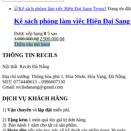
Đang ưu đãi
Kệ sách phòng làm việc Hiện Đại Sang
Được xếp hạng
0
5 sao
Giá
Giá
3.000.000,0
₫
2.900.000,0
₫
gốc
hiện
Thêm vào giỏ hàng
là:
tại
3.000.000,0₫.
là:
THÔNG TIN RECILS
2.900.000,0₫.
Nội thất Recils Đà Nẵng
Địa chỉ xưởng: Thông hòa phú 1, Hòa Nhơn, Hòa Vang, Đà Nẵng
SĐT: 0774448613 – 0986607530
Gmail: recilsdanang@gmail.com
DỊCH VỤ KHÁCH HÀNG
1)
Vận chuyển
và
lắp đặt
miễn phí.
2)
Tặng kèm
1 món quà tùy giá trị đơn hàng.
3) Bảo hành 1 năm cho tất cả sản phẩm.
4)
Hoàn tiền
nếu gặp trục trặc về kỹ thuật sản phẩm trong 30 ngày.