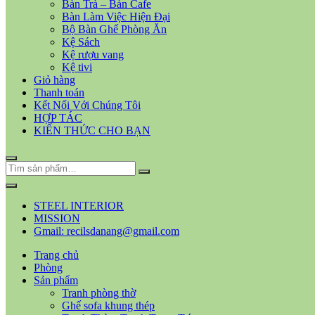
Bàn Trà – Bàn Cafe
Bàn Làm Việc Hiện Đại
Bộ Bàn Ghế Phòng Ăn
Kệ Sách
Kệ rượu vang
Kệ tivi
Giỏ hàng
Thanh toán
Kết Nối Với Chúng Tôi
HỢP TÁC
KIẾN THỨC CHO BẠN
STEEL INTERIOR
MISSION
Gmail: recilsdanang@gmail.com
Trang chủ
Phòng
Sản phẩm
Tranh phòng thờ
Ghế sofa khung thép