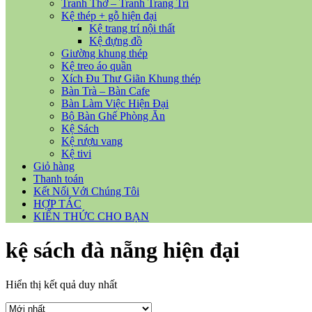
Tranh Thờ – Tranh Trang Trí
Kệ thép + gỗ hiện đại
Kệ trang trí nội thất
Kệ đựng đồ
Giường khung thép
Kệ treo áo quần
Xích Đu Thư Giãn Khung thép
Bàn Trà – Bàn Cafe
Bàn Làm Việc Hiện Đại
Bộ Bàn Ghế Phòng Ăn
Kệ Sách
Kệ rượu vang
Kệ tivi
Giỏ hàng
Thanh toán
Kết Nối Với Chúng Tôi
HỢP TÁC
KIẾN THỨC CHO BẠN
kệ sách đà nẵng hiện đại
Hiển thị kết quả duy nhất