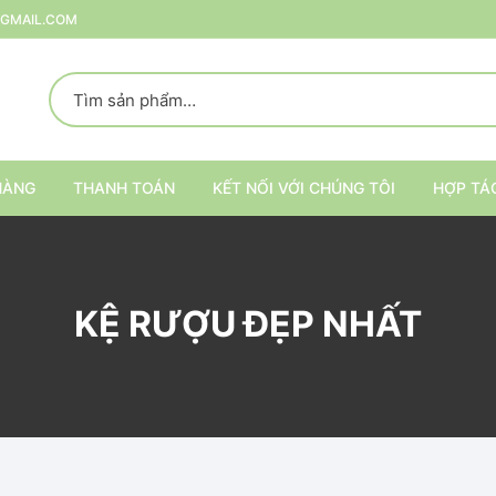
@GMAIL.COM
HÀNG
THANH TOÁN
KẾT NỐI VỚI CHÚNG TÔI
HỢP TÁ
p
KỆ RƯỢU ĐẸP NHẤT
rang Trí
ại
Kệ trang trí nội thất
Kệ đựng đồ