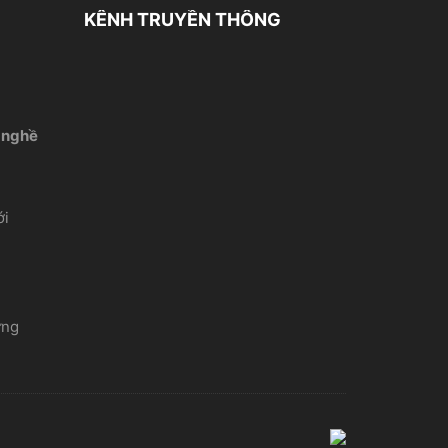
KÊNH TRUYỀN THÔNG
 nghề
́i
ứng