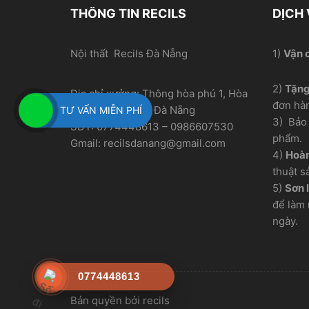
THÔNG TIN RECILS
DỊCH
Nội thất Recils Đà Nẵng
1)
Vận 
2)
Tặn
Địa chỉ xưởng: Thông hòa phú 1, Hòa
đơn hà
Nhơn, Hòa Vang, Đà Nẵng
TƯ VẤN MIỄN PHÍ
3) Bảo 
SĐT: 0774448613 – 0986607530
phẩm.
Gmail: recilsdanang@gmail.com
4)
Hoàn
thuật s
5)
Sơn l
để làm 
ngày.
0774448613
Bản quyền bởi recils