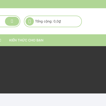
Tổng cộng:
0,0
₫
C
KIẾN THỨC CHO BẠN