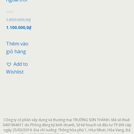
Đ
1.850.000,0
₫
ư
ợ
1.100.000,0
₫
c
x
ế
p
Thêm vào
h
ạ
giỏ hàng
n
g
0
Add to
5
s
Wishlist
a
o
Công ty cổ phần xây dựng và thương mại TRƯỜNG SƠN THÀNH. Mã số thuế:
0401964611 do Phòng đăng ký kinh doanh, Sở kế hoạch và đầu tư TP.ĐN cấp
ngày 25/03/2019. Địa chỉ xưởng: Thông hòa phú 1, Hòa Nhơn, Hòa Vang, Đà