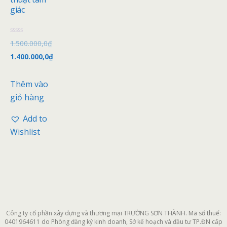
giác
Đ
1.500.000,0
₫
ư
ợ
1.400.000,0
₫
c
x
ế
p
Thêm vào
h
ạ
giỏ hàng
n
g
0
Add to
5
s
Wishlist
a
o
Công ty cổ phần xây dựng và thương mại TRƯỜNG SƠN THÀNH. Mã số thuế:
0401964611 do Phòng đăng ký kinh doanh, Sở kế hoạch và đầu tư TP.ĐN cấp