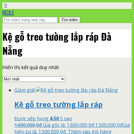
RECILS
Kệ gỗ treo tường lắp ráp Đà
Nẵng
Hiển thị kết quả duy nhất
Giảm giá!
Kệ gỗ treo tường lắp ráp
Được xếp hạng
4.50
5 sao
1.600.000,0
₫
Giá gốc là: 1.600.000,0₫.
1.500.000,0
₫
Giá
hiện tại là: 1.500.000,0₫.
Thêm vào giỏ hàng