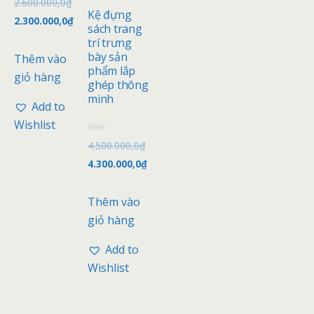
2.600.000,0
₫
ư
Kệ đựng
ợ
2.300.000,0
₫
c
sách trang
x
trí trưng
ế
p
bày sản
Thêm vào
h
phẩm lắp
ạ
giỏ hàng
n
ghép thông
g
minh
0
Add to
5
s
Wishlist
a
o
Đ
4.500.000,0
₫
ư
ợ
4.300.000,0
₫
c
x
ế
p
Thêm vào
h
ạ
giỏ hàng
n
g
0
Add to
5
s
Wishlist
a
o