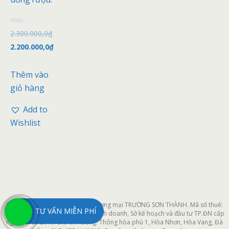
Đ
2.300.000,0
₫
ư
ợ
2.200.000,0
₫
c
x
ế
p
Thêm vào
h
ạ
giỏ hàng
n
g
0
Add to
5
s
Wishlist
a
o
Công ty cổ phần xây dựng và thương mại TRƯỜNG SƠN THÀNH. Mã số thuế:
TƯ VẤN MIỄN PHÍ
0401964611 do Phòng đăng ký kinh doanh, Sở kế hoạch và đầu tư TP.ĐN cấp
ngày 25/03/2019. Địa chỉ xưởng: Thông hòa phú 1, Hòa Nhơn, Hòa Vang, Đà