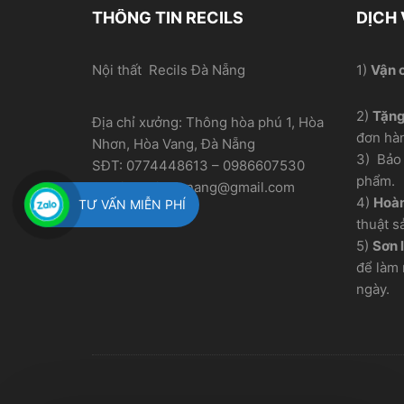
THÔNG TIN RECILS
DỊCH
Nội thất Recils Đà Nẵng
1)
Vận 
2)
Tặn
Địa chỉ xưởng: Thông hòa phú 1, Hòa
đơn hà
Nhơn, Hòa Vang, Đà Nẵng
3) Bảo 
SĐT: 0774448613 – 0986607530
phẩm.
Gmail: recilsdanang@gmail.com
4)
Hoàn
TƯ VẤN MIỄN PHÍ
thuật s
5)
Sơn l
để làm 
ngày.