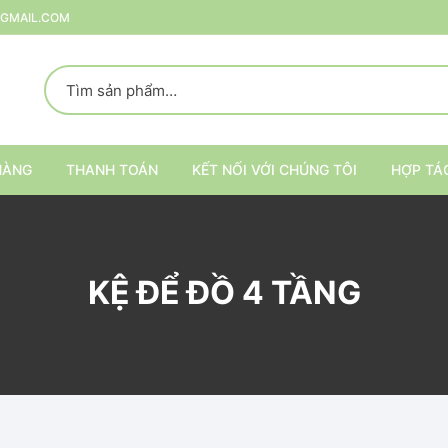
@GMAIL.COM
HÀNG
THANH TOÁN
KẾT NỐI VỚI CHÚNG TÔI
HỢP TÁ
p
KỆ ĐỂ ĐỒ 4 TẦNG
rang Trí
ại
Kệ trang trí nội thất
Kệ đựng đồ