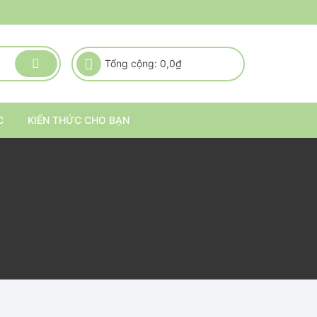
Tổng cộng:
0,0
₫
C
KIẾN THỨC CHO BẠN