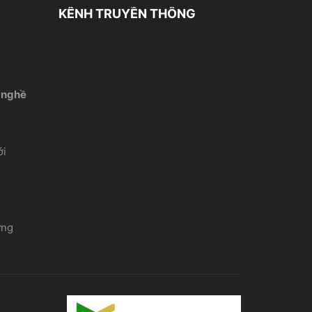
KÊNH TRUYỀN THÔNG
 nghề
́i
ứng