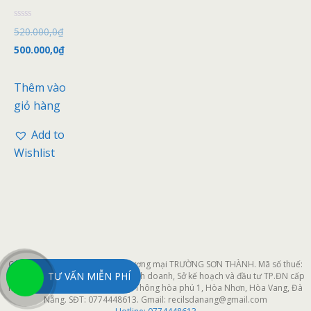
Đ
520.000,0
₫
ư
ợ
500.000,0
₫
c
x
ế
p
Thêm vào
h
ạ
giỏ hàng
n
g
0
Add to
5
s
Wishlist
a
o
Công ty cổ phần xây dựng và thương mại TRƯỜNG SƠN THÀNH. Mã số thuế:
TƯ VẤN MIỄN PHÍ
0401964611 do Phòng đăng ký kinh doanh, Sở kế hoạch và đầu tư TP.ĐN cấp
ngày 25/03/2019. Địa chỉ xưởng: Thông hòa phú 1, Hòa Nhơn, Hòa Vang, Đà
Nẵng. SĐT: 0774448613. Gmail: recilsdanang@gmail.com