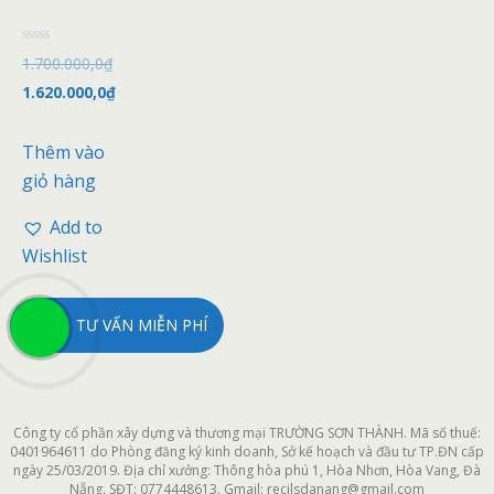
Đ
1.700.000,0
₫
ư
ợ
1.620.000,0
₫
c
x
ế
p
Thêm vào
h
ạ
giỏ hàng
n
g
0
Add to
5
s
Wishlist
a
o
TƯ VẤN MIỄN PHÍ
Công ty cổ phần xây dựng và thương mại TRƯỜNG SƠN THÀNH. Mã số thuế:
0401964611 do Phòng đăng ký kinh doanh, Sở kế hoạch và đầu tư TP.ĐN cấp
ngày 25/03/2019. Địa chỉ xưởng: Thông hòa phú 1, Hòa Nhơn, Hòa Vang, Đà
Nẵng. SĐT: 0774448613. Gmail: recilsdanang@gmail.com