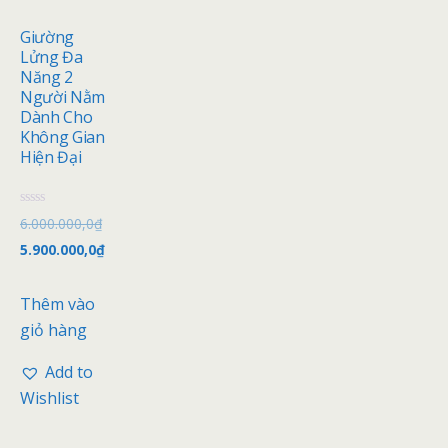
Giường
Lửng Đa
Năng 2
Người Nằm
Dành Cho
Không Gian
Hiện Đại
Đ
6.000.000,0
₫
ư
ợ
5.900.000,0
₫
c
x
ế
p
Thêm vào
h
ạ
giỏ hàng
n
g
0
Add to
5
s
Wishlist
a
o