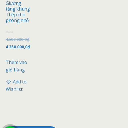
Giường
tầng khung
Thép cho
phòng nhỏ
Đ
4.500.000,0
₫
ư
ợ
4.350.000,0
₫
c
x
ế
p
Thêm vào
h
ạ
giỏ hàng
n
g
0
Add to
5
s
Wishlist
a
o