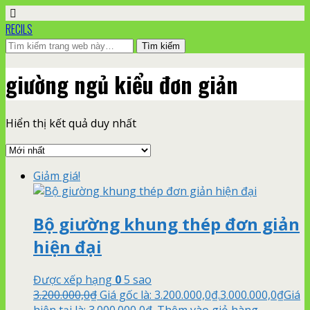
RECILS
giường ngủ kiểu đơn giản
Hiển thị kết quả duy nhất
Giảm giá!
Bộ giường khung thép đơn giản
hiện đại
Được xếp hạng
0
5 sao
3.200.000,0
₫
Giá gốc là: 3.200.000,0₫.
3.000.000,0
₫
Giá
hiện tại là: 3.000.000,0₫.
Thêm vào giỏ hàng