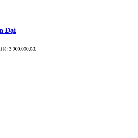
n Đại
ại là: 3.900.000,0₫.