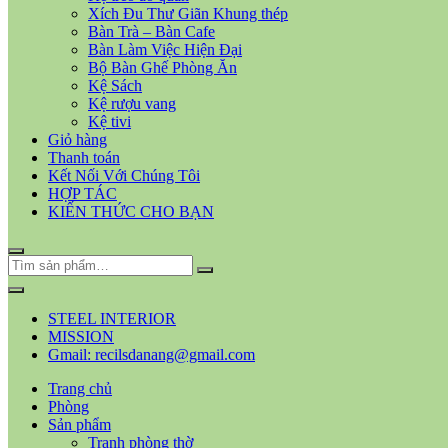
Xích Đu Thư Giãn Khung thép
Bàn Trà – Bàn Cafe
Bàn Làm Việc Hiện Đại
Bộ Bàn Ghế Phòng Ăn
Kệ Sách
Kệ rượu vang
Kệ tivi
Giỏ hàng
Thanh toán
Kết Nối Với Chúng Tôi
HỢP TÁC
KIẾN THỨC CHO BẠN
STEEL INTERIOR
MISSION
Gmail: recilsdanang@gmail.com
Trang chủ
Phòng
Sản phẩm
Tranh phòng thờ