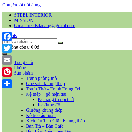
Chuyển tới nội dung
STEEL INTERIOR
MISSION
Gmail: recilsdanang@gmail.com
Facebook
Tổng cộng:
0,0
₫
Twitter
Trang chủ
Phòng
Email
Sản phẩm
Tranh phòng thờ
Pinterest
Ghế sofa khung thép
Tranh Thờ – Tranh Trang Trí
Share
Kệ thép + gỗ hiện đại
Kệ trang trí nội thất
Kệ đựng đồ
Giường khung thép
Kệ treo áo quần
Xích Đu Thư Giãn Khung thép
Bàn Trà – Bàn Cafe
Bàn Làm Việc Hiện Đại