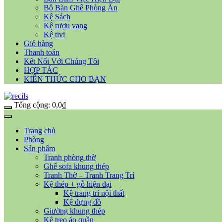
Bộ Bàn Ghế Phòng Ăn
Kệ Sách
Kệ rượu vang
Kệ tivi
Giỏ hàng
Thanh toán
Kết Nối Với Chúng Tôi
HỢP TÁC
KIẾN THỨC CHO BẠN
Tổng cộng:
0,0
₫
Trang chủ
Phòng
Sản phẩm
Tranh phòng thờ
Ghế sofa khung thép
Tranh Thờ – Tranh Trang Trí
Kệ thép + gỗ hiện đại
Kệ trang trí nội thất
Kệ đựng đồ
Giường khung thép
Kệ treo áo quần