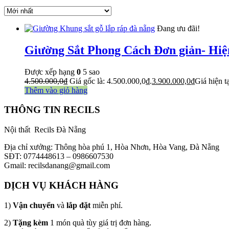
Đang ưu đãi!
Giường Sắt Phong Cách Đơn giản- Hiệ
Được xếp hạng
0
5 sao
4.500.000,0
₫
Giá gốc là: 4.500.000,0₫.
3.900.000,0
₫
Giá hiện t
Thêm vào giỏ hàng
THÔNG TIN RECILS
Nội thất Recils Đà Nẵng
Địa chỉ xưởng: Thông hòa phú 1, Hòa Nhơn, Hòa Vang, Đà Nẵng
SĐT: 0774448613 – 0986607530
Gmail: recilsdanang@gmail.com
DỊCH VỤ KHÁCH HÀNG
1)
Vận chuyển
và
lắp đặt
miễn phí.
2)
Tặng kèm
1 món quà tùy giá trị đơn hàng.