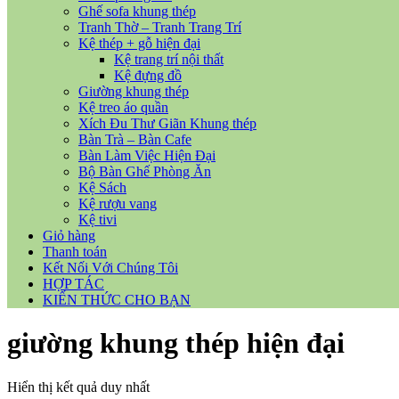
Ghế sofa khung thép
Tranh Thờ – Tranh Trang Trí
Kệ thép + gỗ hiện đại
Kệ trang trí nội thất
Kệ đựng đồ
Giường khung thép
Kệ treo áo quần
Xích Đu Thư Giãn Khung thép
Bàn Trà – Bàn Cafe
Bàn Làm Việc Hiện Đại
Bộ Bàn Ghế Phòng Ăn
Kệ Sách
Kệ rượu vang
Kệ tivi
Giỏ hàng
Thanh toán
Kết Nối Với Chúng Tôi
HỢP TÁC
KIẾN THỨC CHO BẠN
giường khung thép hiện đại
Hiển thị kết quả duy nhất