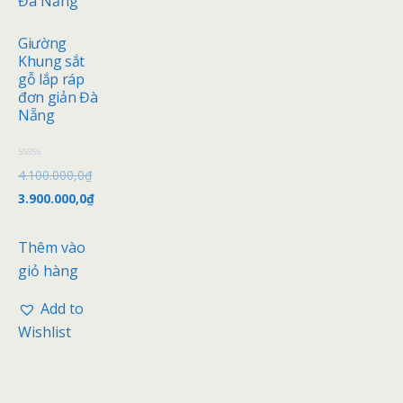
Giường
Khung sắt
gỗ lắp ráp
đơn giản Đà
Nẵng
Đ
4.100.000,0
₫
ư
ợ
3.900.000,0
₫
c
x
ế
p
Thêm vào
h
ạ
giỏ hàng
n
g
0
Add to
5
s
Wishlist
a
o