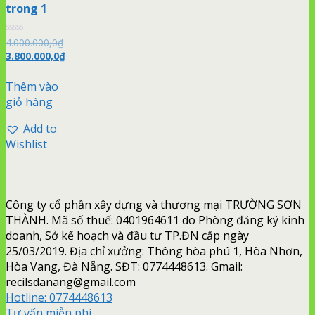
trong 1
Được
4.000.000,0
₫
xếp
3.800.000,0
₫
hạng
0
5
Thêm vào
sao
giỏ hàng
Add to
Wishlist
Công ty cổ phần xây dựng và thương mại TRƯỜNG SƠN
THÀNH. Mã số thuế: 0401964611 do Phòng đăng ký kinh
doanh, Sở kế hoạch và đầu tư TP.ĐN cấp ngày
25/03/2019. Địa chỉ xưởng: Thông hòa phú 1, Hòa Nhơn,
Hòa Vang, Đà Nẵng. SĐT: 0774448613. Gmail:
recilsdanang@gmail.com
Hotline:
0774448613
Tư vấn miễn phí