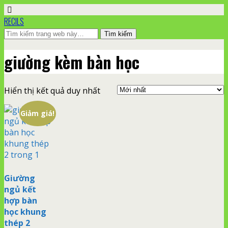
RECILS
giường kèm bàn học
Hiển thị kết quả duy nhất
Giảm giá!
Giường
ngủ kết
hợp bàn
học khung
thép 2