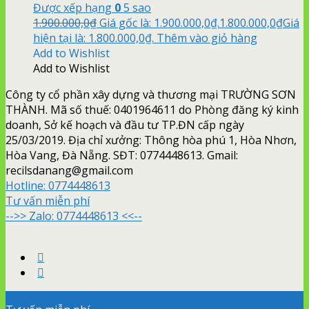
Được xếp hạng
0
5 sao
1.900.000,0
₫
Giá gốc là: 1.900.000,0₫.
1.800.000,0
₫
Giá
hiện tại là: 1.800.000,0₫.
Thêm vào giỏ hàng
Add to Wishlist
Add to Wishlist
Công ty cổ phần xây dựng và thương mại TRƯỜNG SƠN
THÀNH. Mã số thuế: 0401964611 do Phòng đăng ký kinh
doanh, Sở kế hoạch và đầu tư TP.ĐN cấp ngày
25/03/2019. Địa chỉ xưởng: Thông hòa phú 1, Hòa Nhơn,
Hòa Vang, Đà Nẵng. SĐT: 0774448613. Gmail:
recilsdanang@gmail.com
Hotline:
0774448613
Tư vấn miễn phí
-->> Zalo: 0774448613 <<--