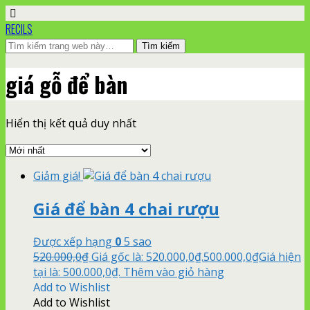
RECILS
giá gỗ để bàn
Hiển thị kết quả duy nhất
Giảm giá!
Giá để bàn 4 chai rượu
Được xếp hạng
0
5 sao
520.000,0
₫
Giá gốc là: 520.000,0₫.
500.000,0
₫
Giá hiện
tại là: 500.000,0₫.
Thêm vào giỏ hàng
Add to Wishlist
Add to Wishlist