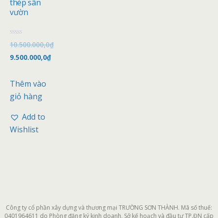
thép sân
vườn
Đ
10.500.000,0
₫
ư
ợ
9.500.000,0
₫
c
x
ế
p
Thêm vào
h
ạ
giỏ hàng
n
g
0
Add to
5
s
Wishlist
a
o
Công ty cổ phần xây dựng và thương mại TRƯỜNG SƠN THÀNH. Mã số thuế:
0401964611 do Phòng đăng ký kinh doanh, Sở kế hoạch và đầu tư TP.ĐN cấp