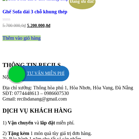
Đang ưu đãi!
Ghế Sofa dài 3 chỗ khung thép
Được
5.700.000,0
₫
5.200.000,0
₫
xếp
hạng
0
Thêm vào giỏ hàng
5
sao
THÔNG TIN RECILS
TƯ VẤN MIỄN PHÍ
Nội thất Recils Đà Nẵng
Địa chỉ xưởng: Thông hòa phú 1, Hòa Nhơn, Hòa Vang, Đà Nẵng
SĐT: 0774448613 – 0986607530
Gmail: recilsdanang@gmail.com
DỊCH VỤ KHÁCH HÀNG
1)
Vận chuyển
và
lắp đặt
miễn phí.
2)
Tặng kèm
1 món quà tùy giá trị đơn hàng.
3) Bảo hành 1 năm cho tất cả sản phẩm.