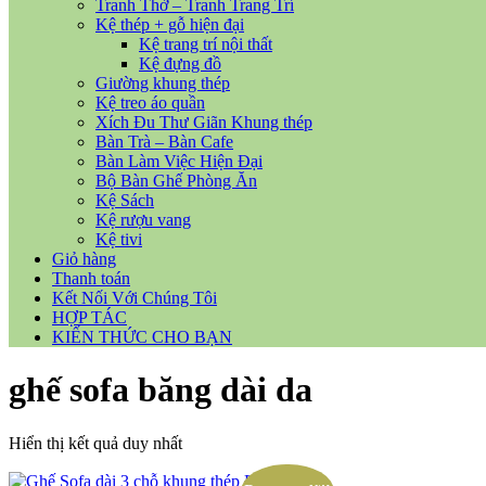
Tranh Thờ – Tranh Trang Trí
Kệ thép + gỗ hiện đại
Kệ trang trí nội thất
Kệ đựng đồ
Giường khung thép
Kệ treo áo quần
Xích Đu Thư Giãn Khung thép
Bàn Trà – Bàn Cafe
Bàn Làm Việc Hiện Đại
Bộ Bàn Ghế Phòng Ăn
Kệ Sách
Kệ rượu vang
Kệ tivi
Giỏ hàng
Thanh toán
Kết Nối Với Chúng Tôi
HỢP TÁC
KIẾN THỨC CHO BẠN
ghế sofa băng dài da
Hiển thị kết quả duy nhất