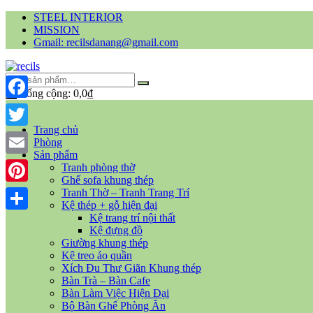
STEEL INTERIOR
MISSION
Gmail: recilsdanang@gmail.com
Tổng cộng:
0,0
₫
Facebook
Trang chủ
Twitter
Phòng
Sản phẩm
Email
Tranh phòng thờ
Ghế sofa khung thép
Pinterest
Tranh Thờ – Tranh Trang Trí
Kệ thép + gỗ hiện đại
Kệ trang trí nội thất
Share
Kệ đựng đồ
Giường khung thép
Kệ treo áo quần
Xích Đu Thư Giãn Khung thép
Bàn Trà – Bàn Cafe
Bàn Làm Việc Hiện Đại
Bộ Bàn Ghế Phòng Ăn