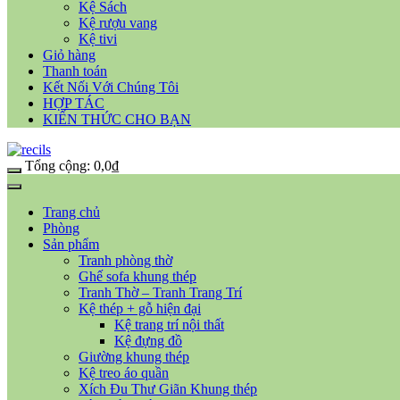
Kệ Sách
Kệ rượu vang
Kệ tivi
Giỏ hàng
Thanh toán
Kết Nối Với Chúng Tôi
HỢP TÁC
KIẾN THỨC CHO BẠN
Tổng cộng:
0,0
₫
Trang chủ
Phòng
Sản phẩm
Tranh phòng thờ
Ghế sofa khung thép
Tranh Thờ – Tranh Trang Trí
Kệ thép + gỗ hiện đại
Kệ trang trí nội thất
Kệ đựng đồ
Giường khung thép
Kệ treo áo quần
Xích Đu Thư Giãn Khung thép