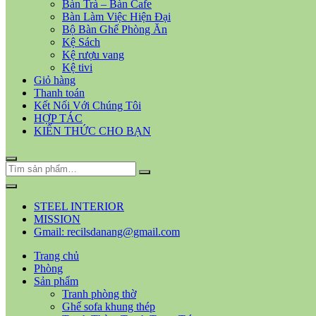
Bàn Trà – Bàn Cafe
Bàn Làm Việc Hiện Đại
Bộ Bàn Ghế Phòng Ăn
Kệ Sách
Kệ rượu vang
Kệ tivi
Giỏ hàng
Thanh toán
Kết Nối Với Chúng Tôi
HỢP TÁC
KIẾN THỨC CHO BẠN
STEEL INTERIOR
MISSION
Gmail: recilsdanang@gmail.com
Trang chủ
Phòng
Sản phẩm
Tranh phòng thờ
Ghế sofa khung thép