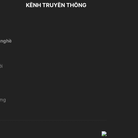
KÊNH TRUYỀN THÔNG
 nghề
́i
ứng