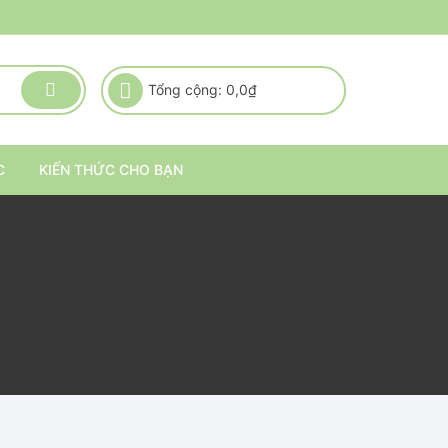
Tổng cộng:
0,0
₫
C
KIẾN THỨC CHO BẠN