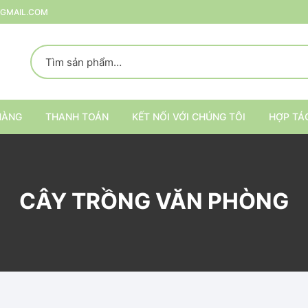
@GMAIL.COM
HÀNG
THANH TOÁN
KẾT NỐI VỚI CHÚNG TÔI
HỢP TÁ
p
CÂY TRỒNG VĂN PHÒNG
rang Trí
ại
Kệ trang trí nội thất
Kệ đựng đồ