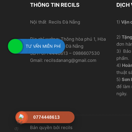
THÔNG TIN RECILS
DỊCH
Nội thất Recils Đà Nẵng
1)
Vận 
2)
Tặn
Địa chỉ xưởng: Thông hòa phú 1, Hòa
đơn hà
Nhơn, Hòa Vang, Đà Nẵng
TƯ VẤN MIỄN PHÍ
3) Bảo 
SĐT: 0774448613 – 0986607530
phẩm.
Gmail: recilsdanang@gmail.com
4)
Hoàn
thuật s
5)
Sơn l
để làm 
ngày.
0774448613
Bản quyền bởi recils