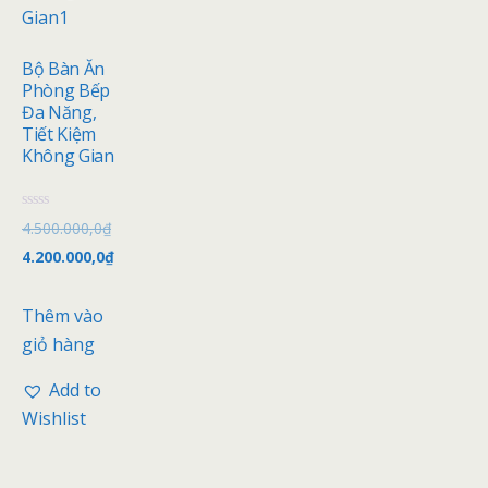
Bộ Bàn Ăn
Phòng Bếp
Đa Năng,
Tiết Kiệm
Không Gian
Đ
4.500.000,0
₫
ư
ợ
4.200.000,0
₫
c
x
ế
p
Thêm vào
h
ạ
giỏ hàng
n
g
0
Add to
5
s
Wishlist
a
o