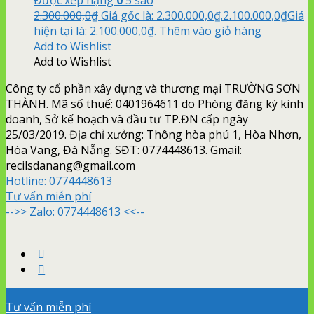
2.300.000,0
₫
Giá gốc là: 2.300.000,0₫.
2.100.000,0
₫
Giá
hiện tại là: 2.100.000,0₫.
Thêm vào giỏ hàng
Add to Wishlist
Add to Wishlist
Công ty cổ phần xây dựng và thương mại TRƯỜNG SƠN
THÀNH. Mã số thuế: 0401964611 do Phòng đăng ký kinh
doanh, Sở kế hoạch và đầu tư TP.ĐN cấp ngày
25/03/2019. Địa chỉ xưởng: Thông hòa phú 1, Hòa Nhơn,
Hòa Vang, Đà Nẵng. SĐT: 0774448613. Gmail:
recilsdanang@gmail.com
Hotline:
0774448613
Tư vấn miễn phí
-->> Zalo: 0774448613 <<--
Tư vấn miễn phí