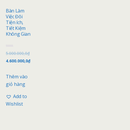
Bàn Làm
Việc Đôi
Tiện ích,
Tiết Kiệm
Không Gian
Đ
5.000.000,0
₫
ư
ợ
4.600.000,0
₫
c
x
ế
p
Thêm vào
h
ạ
giỏ hàng
n
g
0
Add to
5
s
Wishlist
a
o