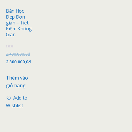
Bàn Học
Đẹp Đơn
giản – Tiết
Kiệm Không
Gian
Đ
2.400.000,0
₫
ư
ợ
2.300.000,0
₫
c
x
ế
p
Thêm vào
h
ạ
giỏ hàng
n
g
0
Add to
5
s
Wishlist
a
o