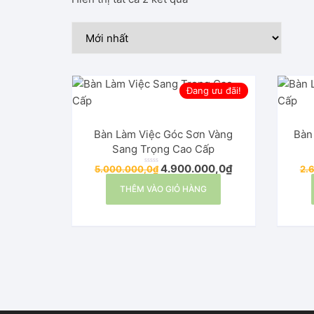
Kệ treo áo quần
e
s
Xích Đu Thư Giãn K
t
Bàn Trà – Bàn Cafe
Đang ưu đãi!
Bàn Làm Việc Hiện 
Bàn Làm Việc Góc Sơn Vàng
Bàn
Bộ Bàn Ghế Phòng 
Sang Trọng Cao Cấp
4.900.000,0
₫
5.000.000,0
₫
2.
Đ
Kệ Sách
ư
ợ
THÊM VÀO GIỎ HÀNG
c
x
ế
Kệ rượu vang
p
h
ạ
n
g
Kệ tivi
0
5
s
a
o