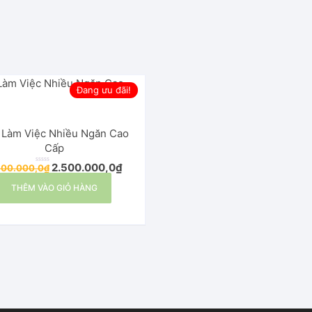
hung thép
Đang ưu đãi!
Đại
 Làm Việc Nhiều Ngăn Cao
Ăn
Cấp
2.500.000,0
₫
600.000,0
₫
Đ
ư
ợ
THÊM VÀO GIỎ HÀNG
c
x
ế
p
h
ạ
n
g
0
5
s
a
o