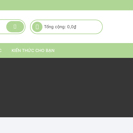
Tổng cộng:
0,0
₫
C
KIẾN THỨC CHO BẠN