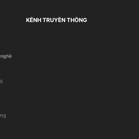
KÊNH TRUYỀN THÔNG
 nghề
́i
ứng