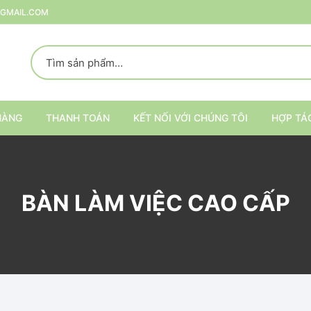
@GMAIL.COM
HÀNG
THANH TOÁN
KẾT NỐI VỚI CHÚNG TÔI
HỢP TÁ
p
BÀN LÀM VIỆC CAO CẤP
rang Trí
ại
Kệ trang trí nội thất
Kệ đựng đồ