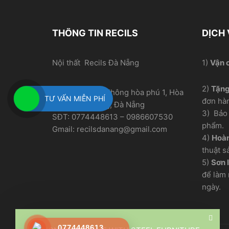
THÔNG TIN RECILS
DỊCH
Nội thất Recils Đà Nẵng
1)
Vận 
2)
Tặn
Địa chỉ xưởng: Thông hòa phú 1, Hòa
TƯ VẤN MIỄN PHÍ
đơn hà
Nhơn, Hòa Vang, Đà Nẵng
3) Bảo 
SĐT: 0774448613 – 0986607530
phẩm.
Gmail: recilsdanang@gmail.com
4)
Hoàn
thuật s
5)
Sơn l
để làm 
ngày.
0774448613