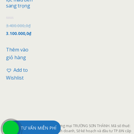
sang trọng
Đ
3.400.000,0
₫
ư
ợ
3.100.000,0
₫
c
x
ế
p
Thêm vào
h
ạ
giỏ hàng
n
g
0
Add to
5
s
Wishlist
a
o
Công ty cổ phần xây dựng và thương mại TRƯỜNG SƠN THÀNH. Mã số thuế:
TƯ VẤN MIỄN PHÍ
0401964611 do Phòng đăng ký kinh doanh, Sở kế hoạch và đầu tư TP.ĐN cấp