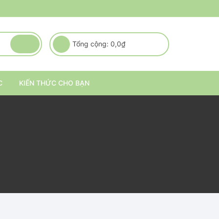
Tổng cộng:
0,0
₫
C
KIẾN THỨC CHO BẠN