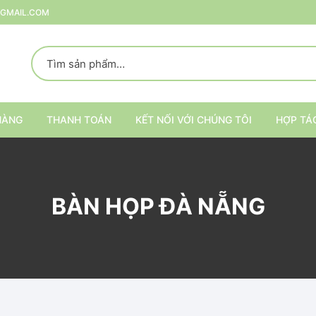
@GMAIL.COM
HÀNG
THANH TOÁN
KẾT NỐI VỚI CHÚNG TÔI
HỢP TÁ
p
BÀN HỌP ĐÀ NẴNG
rang Trí
ại
Kệ trang trí nội thất
Kệ đựng đồ