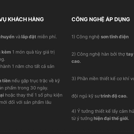
 VỤ KHÁCH HÀNG
CÔNG NGHỆ ÁP DỤNG
chuyển
và
lắp đặt
miễn phí.
1) Công nghệ
sơn tĩnh điện
g kèm
1 món quà tùy giá trị
2) Công nghệ hàn bởi thợ
tay
ng.
cao.
hành 1 năm cho tất cả sản
3) Phần mền thiết kế cơ khí vơ
 tiền
nếu gặp trục trặc về kỹ
ản phẩm trong 30 ngày.
ại
hoặc thay thế 1 số phụ kiện
đội ngủ kỹ sư
trình độ cao.
mới đối với sản phẩm lâu
4) Ý tưởng thiết kế lấy cảm h
từ ý tưởng
hiện đại thế giới.