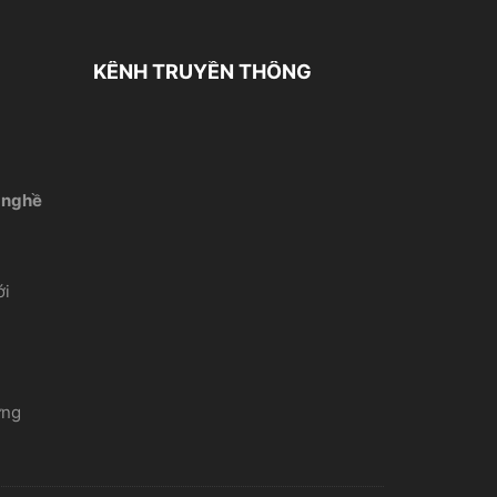
KÊNH TRUYỀN THÔNG
 nghề
́i
ứng