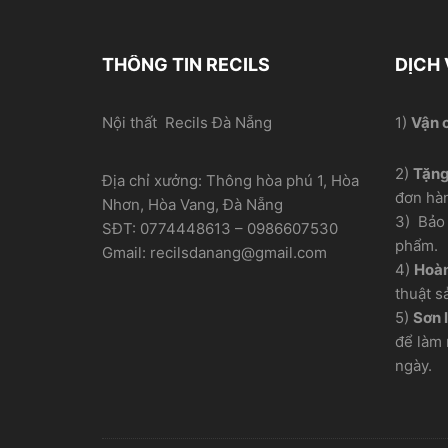
THÔNG TIN RECILS
DỊCH
Nội thất Recils Đà Nẵng
1)
Vận 
2)
Tặn
Địa chỉ xưởng: Thông hòa phú 1, Hòa
đơn hà
Nhơn, Hòa Vang, Đà Nẵng
3) Bảo 
SĐT: 0774448613 – 0986607530
phẩm.
Gmail: recilsdanang@gmail.com
4)
Hoàn
thuật s
5)
Sơn l
để làm 
ngày.