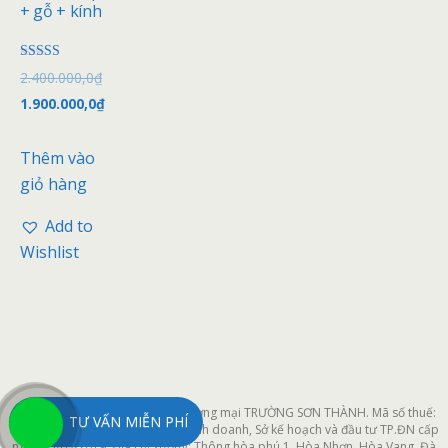
+ gỗ + kính
Được xếp
2.400.000,0
₫
hạng
4.00
1.900.000,0
₫
5 sao
Thêm vào
giỏ hàng
Add to
Wishlist
Công ty cổ phần xây dựng và thương mại TRƯỜNG SƠN THÀNH. Mã số thuế:
TƯ VẤN MIỄN PHÍ
0401964611 do Phòng đăng ký kinh doanh, Sở kế hoạch và đầu tư TP.ĐN cấp
ngày 25/03/2019. Địa chỉ xưởng: Thông hòa phú 1, Hòa Nhơn, Hòa Vang, Đà