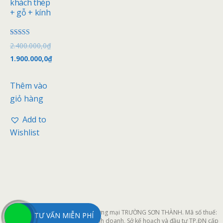
khách thép
+ gỗ + kính
Được xếp
2.400.000,0
₫
hạng
4.00
1.900.000,0
₫
5 sao
Thêm vào
giỏ hàng
Add to
Wishlist
Công ty cổ phần xây dựng và thương mại TRƯỜNG SƠN THÀNH. Mã số thuế:
TƯ VẤN MIỄN PHÍ
0401964611 do Phòng đăng ký kinh doanh, Sở kế hoạch và đầu tư TP.ĐN cấp