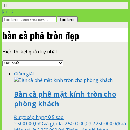
RECILS
bàn cà phê tròn đẹp
Hiển thị kết quả duy nhất
Giảm giá!
Bàn cà phê mặt kính tròn cho
phòng khách
Được xếp hạng
0
5 sao
2.500.000,0
₫
Giá gốc là: 2.500.000,0₫.
2.250.000,0
₫
Giá
hiện tại là: 2.250.000,0₫.
Thêm vào giỏ hàng