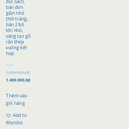
đọc sách,
bàn đơn
giản nhỏ
thời trang,
bàn 2 bộ
lớn nhỏ,
sáng tạo gỗ
rắn thép
vuông kết
hợp
Đ
1.550.000,0
₫
ư
ợ
1.400.000,0
₫
c
x
ế
p
Thêm vào
h
ạ
giỏ hàng
n
g
0
Add to
5
s
Wishlist
a
o